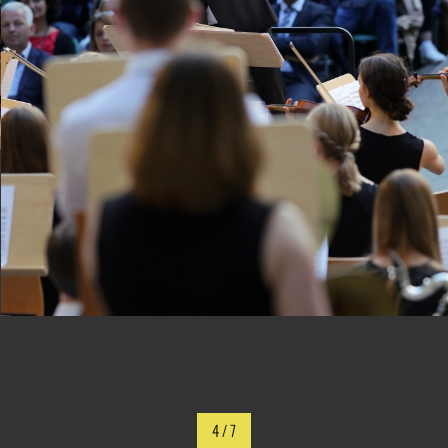
4
/ 7