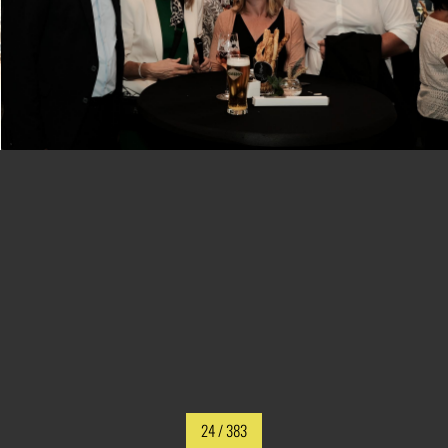
24
/ 383