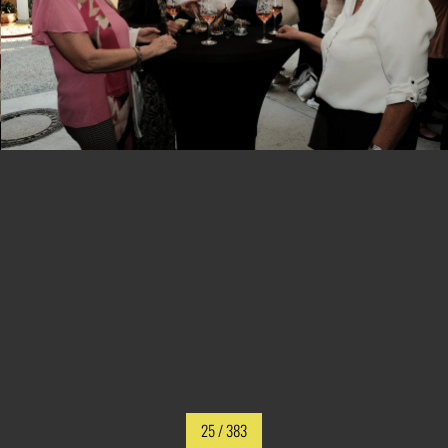
25
/ 383