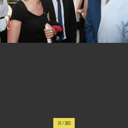
31
/ 383