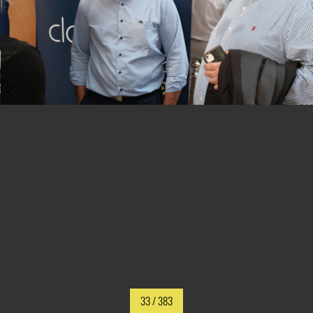
33
/ 383