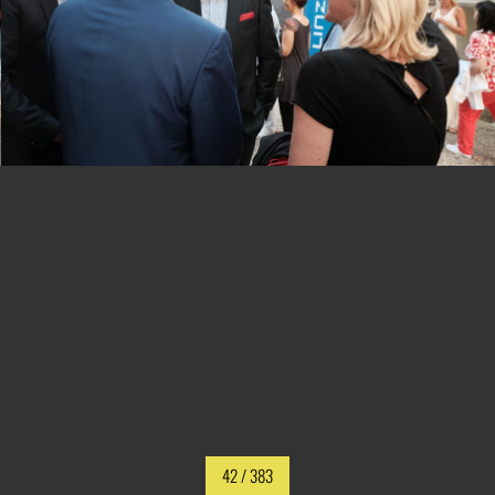
42
/ 383