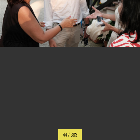
44
/ 383