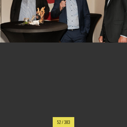
52
/ 383