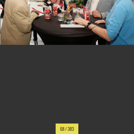
68
/ 383