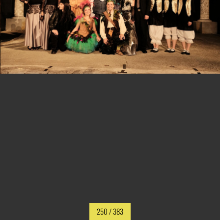
250
/ 383