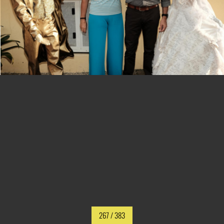
267
/ 383