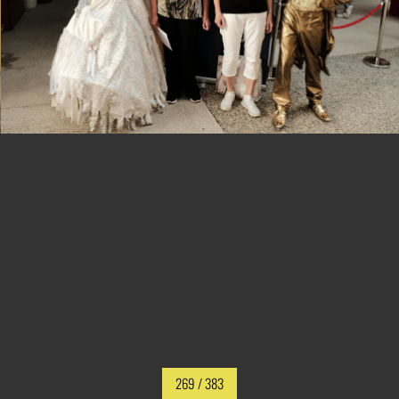
269
/ 383