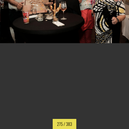
275
/ 383