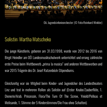
Oö. Jugendsinfonieorchester (© Foto:Reinhard Winkler)
Solistin: Martha Matscheko
Die junge Künstlerin, geboren am 31.03.1998, wurde von 2012 bis 2016 von
Birgit Heindler am OÖ Landesmusikschulwerk unterrichtet und errang zahlreiche
erste Preise beim Wettbewerb „prima la musica“ und anderen Wettbewerben und
war 2015 Trägerin des Dr. Josef Ratzenböck-Stipendiums.
Gleichzeitig war sie Mitglied beim Kinder- und Jugendchor des Landestheaters
Linz und trat in mehreren Rollen als Solistin auf (Erster Knabe/Zauberflöte, 1.
Dienerin/Arab. Prinzessin, Flora/The Turn Of The Screw, Yniold/Pelleas et
Melisande, 1. Stimme der 5 Kinderstimmen/Die Frau ohne Schatten).